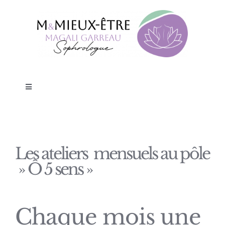
Skip
to
content
Toggle
Navigation
La Sophrologie
Mieux être en Entreprises
Les ateliers mensuels au pôle
» Ô 5 sens »
Nursing Touch®
Chaque mois une
TARIFS