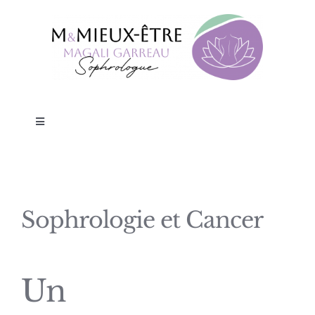
Skip
to
content
Toggle
Navigation
La Sophrologie
Mieux être en Entreprises
Sophrologie et Cancer
Nursing Touch®
Un
TARIFS